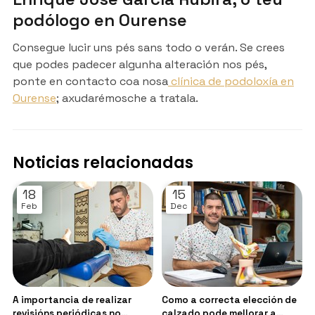
podólogo en Ourense
Consegue lucir uns pés sans todo o verán. Se crees
que podes padecer algunha alteración nos pés,
ponte en contacto coa nosa
clínica de podoloxía en
Ourense
; axudarémosche a tratala.
Noticias relacionadas
18
15
Feb
Dec
A importancia de realizar
Como a correcta elección de
revisións periódicas no
calzado pode mellorar a