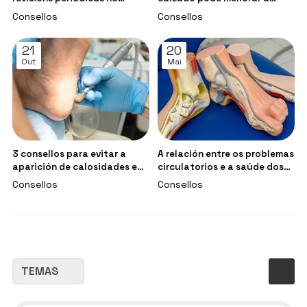
podólogo
marcha?
Consellos
Consellos
21
20
Out
Mai
3 consellos para evitar a
A relación entre os problemas
aparición de calosidades e
circulatorios e a saúde dos
durezas nos pés
pés
Consellos
Consellos
TEMAS