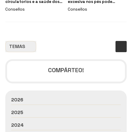
circulatorios e a saúde dos
excesiva nos pés pode
pés
causar problemas de saúde?
Consellos
Consellos
TEMAS
COMPÁRTEO!
2026
2025
2024