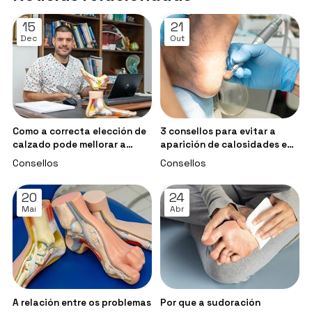
15
21
Dec
Out
Como a correcta elección de
3 consellos para evitar a
calzado pode mellorar a
aparición de calosidades e
marcha?
durezas nos pés
Consellos
Consellos
20
24
Mai
Abr
A relación entre os problemas
Por que a sudoración