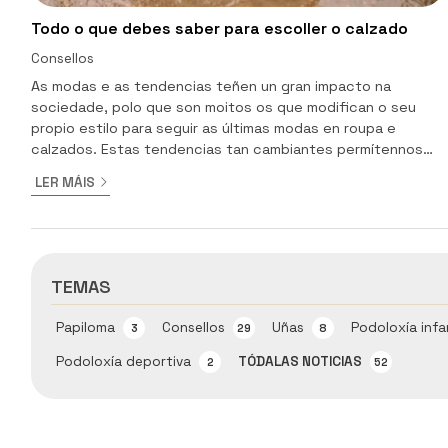
Todo o que debes saber para escoller o calzado
Consellos
As modas e as tendencias teñen un gran impacto na
sociedade, polo que son moitos os que modifican o seu
propio estilo para seguir as últimas modas en roupa e
calzados. Estas tendencias tan cambiantes permítennos
ter moitas alternativas entre as que escoller, pero á hora
LER MÁIS
de comprar calzado non só debemos deixarnos levar pola
moda, senón que tamén hai que ter en conta outros
aspectos como, por exemplo, a verdadeira utilidade do
calzado que adquirimos. É moi común a crenza de que todo
o calzado é ...
TEMAS
Papiloma
Consellos
Uñas
Podoloxía infa
3
29
8
Podoloxía deportiva
TÓDALAS NOTICIAS
2
52