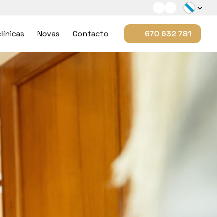
línicas
Novas
Contacto
670 632 781