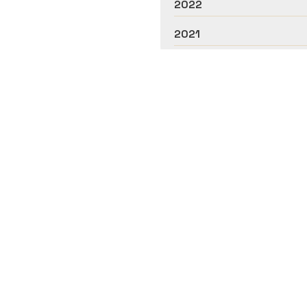
2022
2021
 García Rubira, servizos de podolox
Rexistro Sanitario: C-32-001106
as e centros de podoloxía en Ourense. Con máis de dez ano
problemas nos pés. Número de
colexiado 805