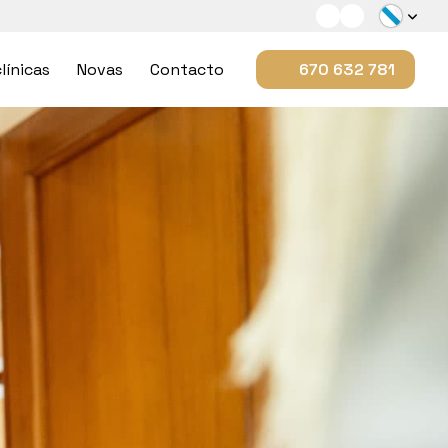
línicas
Novas
Contacto
670 632 781