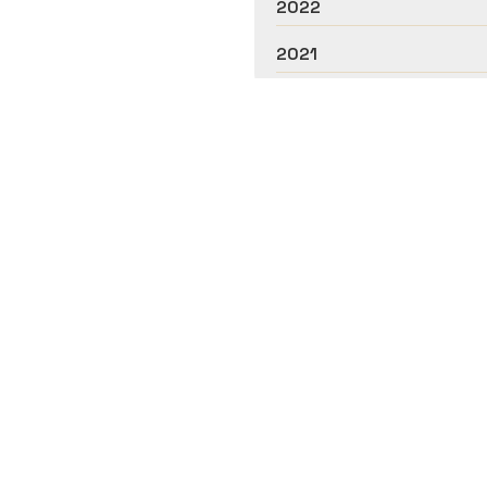
2022
2021
 García Rubira, servizos de podolox
Rexistro Sanitario: C-32-001106
as e centros de podoloxía en Ourense. Con máis de dez ano
problemas nos pés. Número de
colexiado 805