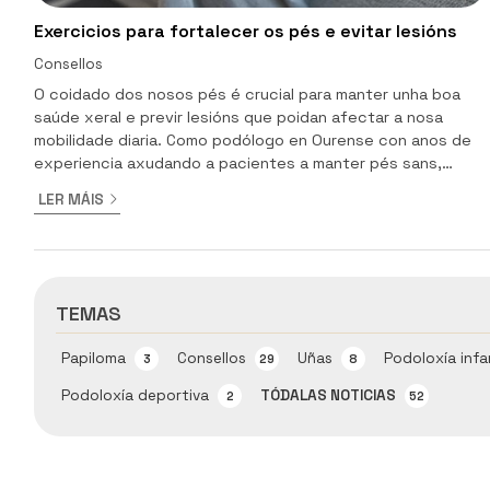
Exercicios para fortalecer os pés e evitar lesións
Consellos
O coidado dos nosos pés é crucial para manter unha boa
saúde xeral e previr lesións que poidan afectar a nosa
mobilidade diaria. Como podólogo en Ourense con anos de
experiencia axudando a pacientes a manter pés sans,
quero compartir contigo algúns exercicios efectivos para
LER MÁIS
fortalecer os pés e evitar lesións comúns que requiran dun
tratamento específico. Traballa os dedos Os estiramentos
son fundamentais para manter a flexibilidade e previr a
rixidez nos pés. Un exercicio simple pero efectivo ...
TEMAS
Papiloma
Consellos
Uñas
Podoloxía infa
3
29
8
Podoloxía deportiva
TÓDALAS NOTICIAS
2
52