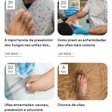
31
22
Mar
Xan
A importancia da prevención
Como previr as enfermidades
dos fungos nas unllas dos
das uñas máis comúns
pés
LER MÁIS
LER MÁIS
22
4
Out
Ago
Uñas encarnadas: causas,
Cirurxía de uñas
prevención e solucións