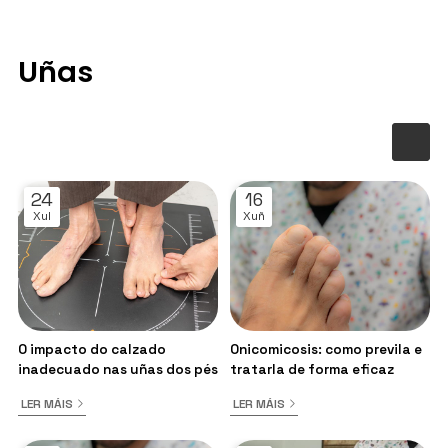
Uñas
24
16
Xul
Xuñ
O impacto do calzado
Onicomicosis: como previla e
inadecuado nas uñas dos pés
tratarla de forma eficaz
LER MÁIS
LER MÁIS