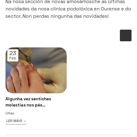
Na nosa sección de novas amosámosche as últimas
novidades da nosa clínica podolóxica en Ourense e do
sector. Non perdas ningunha das novidades!
23
Feb
Algunha vez sentiches
molestias nos pés
ocasionados polas uñas?
Uñas
LER MÁIS