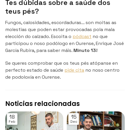
Tes dúbidas sobre a saúde dos
teus pés?
Fungos, calosidades, escordaduras… son moitas as
molestias que poden estar provocadas pola mala
elección do calzado. Escoita o
pódcast
no que
participou o noso podólogo en Ourense, Enrique José
García Rubira, para saber máis.
Minuto 13!
Se queres comprobar que os teus pés atópanse en
perfecto estado de saúde
pide cita
no noso centro
de podoloxía en Ourense.
Noticias relacionadas
18
15
Feb
Dec