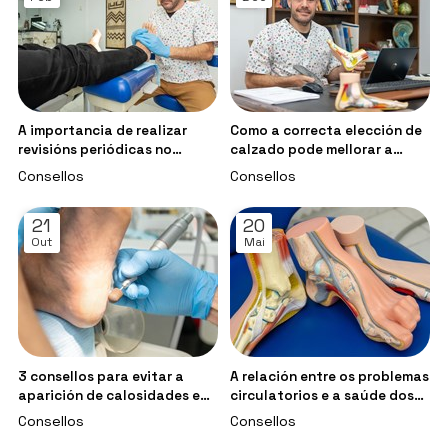
A importancia de realizar
Como a correcta elección de
revisións periódicas no
calzado pode mellorar a
podólogo
marcha?
Consellos
Consellos
21
20
Out
Mai
3 consellos para evitar a
A relación entre os problemas
aparición de calosidades e
circulatorios e a saúde dos
durezas nos pés
pés
Consellos
Consellos