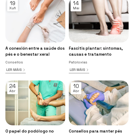
19
14
Xuñ
Mai
A conexión entre a saúde dos
Fascitis plantar: síntomas,
pés e o benestar xeral
causas e tratamento
Consellos
Patoloxías
LER MÁIS
LER MÁIS
24
10
Abr
Abr
O papel do podólogo no
Consellos para manter pés