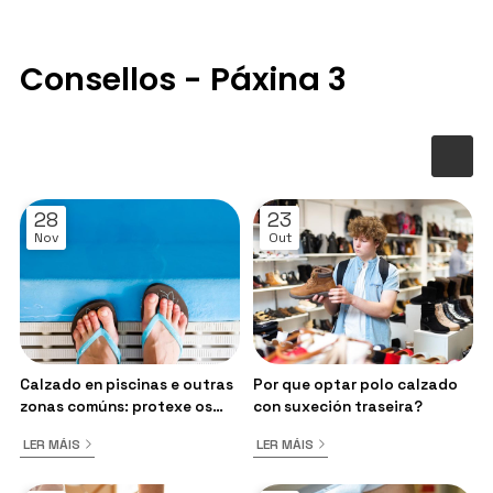
Consellos - Páxina 3
28
23
Nov
Out
Calzado en piscinas e outras
Por que optar polo calzado
zonas comúns: protexe os
con suxeción traseira?
teus pés dos papilomas e
LER MÁIS
LER MÁIS
fungos!