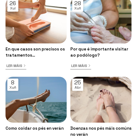
26
28
Xul
Xuñ
En que casos son precisos os
Por que é importante visitar
tratamentos
ao podólogo?
ortoprotésicos?
LER MÁIS
LER MÁIS
8
25
Xuñ
Abr
Como coidar os pés en verán
Doenzas nos pés máis comúns
no verán