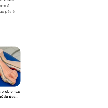
cto á
eus pés é
s problemas
saúde dos