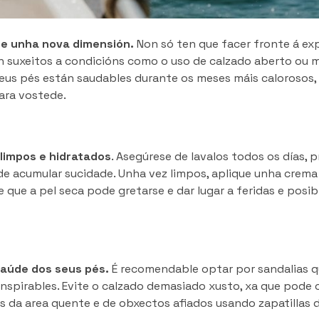
re unha nova dimensión.
Non só ten que facer fronte á ex
on suxeitos a condicións como o uso de calzado aberto ou
seus pés están saudables durante os meses máis calorosos,
ara vostede.
limpos e hidratados
. Asegúrese de lavalos todos os días, 
de acumular sucidade. Unha vez limpos, aplique unha crema
 que a pel seca pode gretarse e dar lugar a feridas e posib
 saúde dos seus pés.
É recomendable optar por sandalias q
nspirables. Evite o calzado demasiado xusto, xa que pode 
és da area quente e de obxectos afiados usando zapatillas 