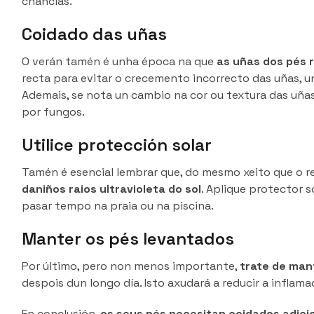
chanclas.
Coidado das uñas
O verán tamén é unha época na que
as uñas dos pés 
recta para evitar o crecemento incorrecto das uñas, u
Ademais, se nota un cambio na cor ou textura das uñas
por fungos.
Utilice protección solar
Tamén é esencial lembrar que, do mesmo xeito que o re
daniños raios ultravioleta do sol
. Aplique protector s
pasar tempo na praia ou na piscina.
Manter os pés levantados
Por último, pero non menos importante,
trate de man
despois dun longo día. Isto axudará a reducir a inflam
En conclusión,
os seus pés necesitan coidados adici