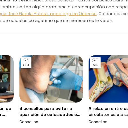
E lembre, se ten algún problema ou preocupación con respe
que José García Rubira, podólogo en Ourense
. Coidar dos s
te de coidalos co agarimo que se merecen este verán.
21
20
Out
Mai
ón de
3 consellos para evitar a
A relación entre o
a
aparición de calosidades e
circulatorios e a 
durezas nos pés
pés
Consellos
Consellos