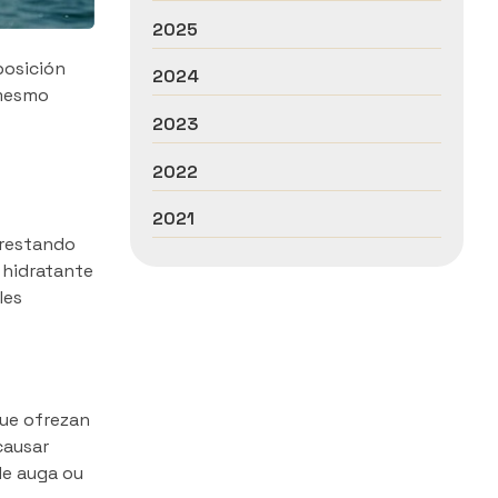
2025
posición
2024
 mesmo
2023
2022
2021
prestando
 hidratante
les
ue ofrezan
causar
de auga ou