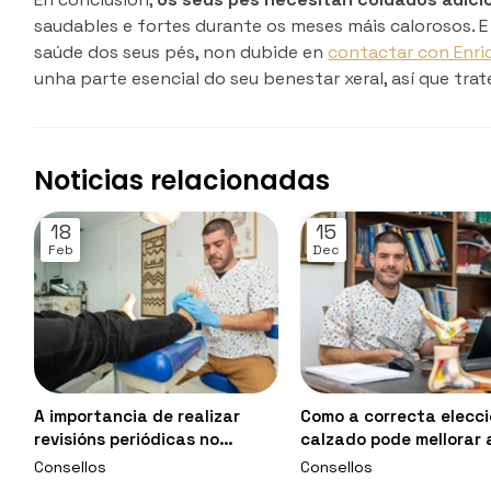
saudables e fortes durante os meses máis calorosos. 
saúde dos seus pés, non dubide en
contactar con Enri
unha parte esencial do seu benestar xeral, así que tra
Noticias relacionadas
18
15
Feb
Dec
A importancia de realizar
Como a correcta elecci
revisións periódicas no
calzado pode mellorar 
podólogo
marcha?
Consellos
Consellos