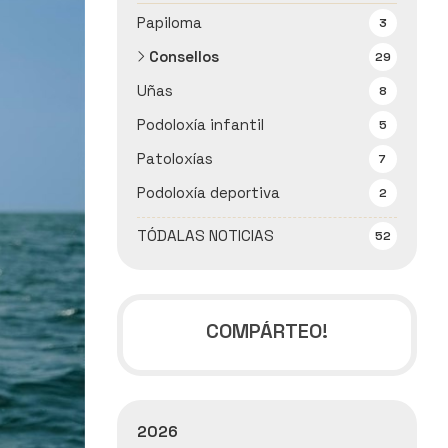
Papiloma
3
Consellos
29
Uñas
8
Podoloxía infantil
5
Patoloxías
7
Podoloxía deportiva
2
TÓDALAS NOTICIAS
52
COMPÁRTEO!
2026