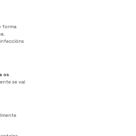
e forma
a.
 infeccións
a os
mente se vai
almente
mantelos