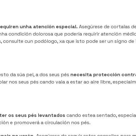
requiren unha atención especial.
Asegúrese de cortalas d
nha condición dolorosa que podería requirir atención médic
, consulte cun podólogo, xa que isto pode ser un signo de
sto da súa pel, a dos seus pés
necesita protección contr
olar nos seus pés cando vaia a estar ao aire libre, especial
ter os seus pés levantados
cando estea sentado, especi
ación e promoverá a circulación nos pés.
onais no verán.
Asegúrese de seguir estes consellos para 