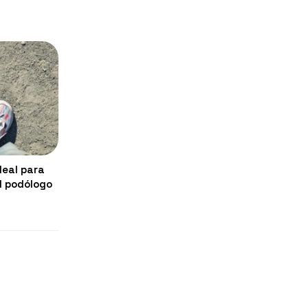
deal para
al podólogo