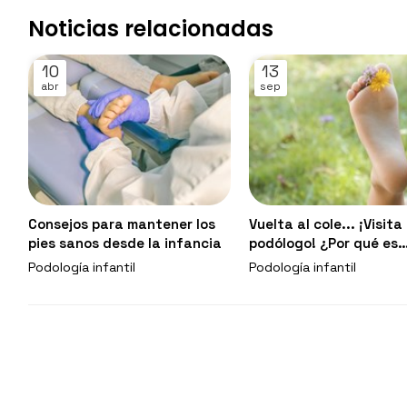
Noticias relacionadas
10
13
abr
sep
Consejos para mantener los
Vuelta al cole... ¡Visita 
pies sanos desde la infancia
podólogo! ¿Por qué es
importante esta revisi
Podología infantil
Podología infantil