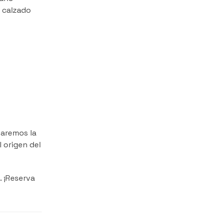
l calzado
varemos la
 origen del
. ¡Reserva