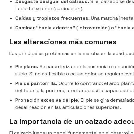
Desgaste desigual del calzado.
Si el calzado se de
la parte exterior (supinación).
Caídas y tropiezos frecuentes.
Una marcha inestab
Caminar “hacia adentro” (introversión) o “hacia a
Las alteraciones más comunes
Los principales problemas en la marcha en la edad pedi
Pie plano.
Se caracteriza por la ausencia o reducción
suelo. Si no es flexible o causa dolor, se requiere eva
Pie de pantorrilla.
Ocurre lo contrario: el arco plan
del talón y la puntera, afectando así la capacidad d
Pronación excesiva del pie.
El pie se gira demasiad
desalineación en las articulaciones superiores.
La importancia de un calzado adec
El calzado juega un papel fundamental en el desarrollo d