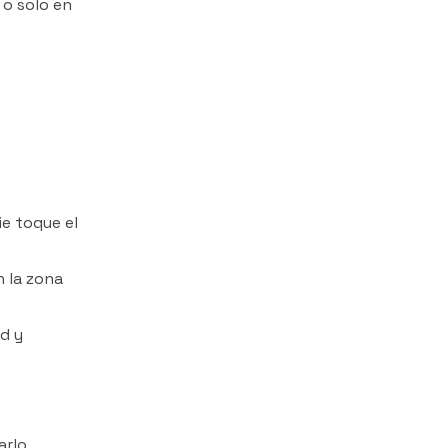
 o solo en
ie toque el
n la zona
ad y
arlo