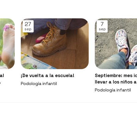
27
7
sep
sep
al
¡De vuelta a la escuela!
Septiembre: mes i
llevar a los niños 
Podología infantil
ón?
Podología infantil