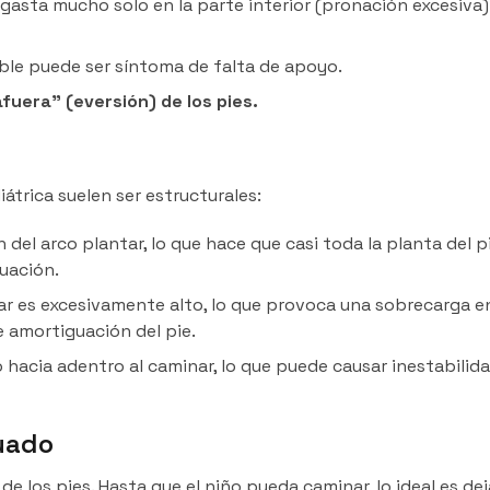
sgasta mucho solo en la parte interior (pronación excesiva)
le puede ser síntoma de falta de apoyo.
fuera” (eversión) de los pies.
átrica suelen ser estructurales:
 del arco plantar, lo que hace que casi toda la planta del p
luación.
tar es excesivamente alto, lo que provoca una sobrecarga e
e amortiguación del pie.
o hacia adentro al caminar, lo que puede causar inestabilid
uado
e los pies. Hasta que el niño pueda caminar, lo ideal es dej