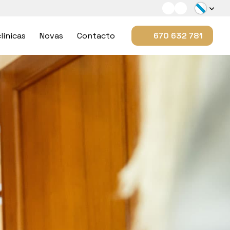
línicas
Novas
Contacto
670 632 781