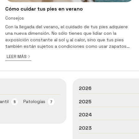
Cómo cuidar tus pies en verano
Consejos
Con la llegada del verano, el cuidado de tus pies adquiere
una nueva dimensión. No sólo tienes que lidiar con la
exposición constante al sol y al calor, sino que tus pies
también están sujetos a condiciones como usar zapatos
abiertos o incluso caminar descalzo por la playa. Para
LEER MÁS
asegurarnos de que sus pies estén sanos durante los
meses más cálidos, hemos preparado algunos consejos
esenciales de podología para usted. Pies limpios e
hidratados En primer lugar, es fundamental mantener los
pies limp...
2026
2025
antil
Patologías
5
7
2024
2023