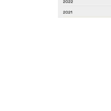
2022
2021
 García Rubira, servizos de podolox
Rexistro Sanitario: C-32-001106
as e centros de podoloxía en Ourense. Con máis de dez ano
problemas nos pés. Número de
colexiado 805