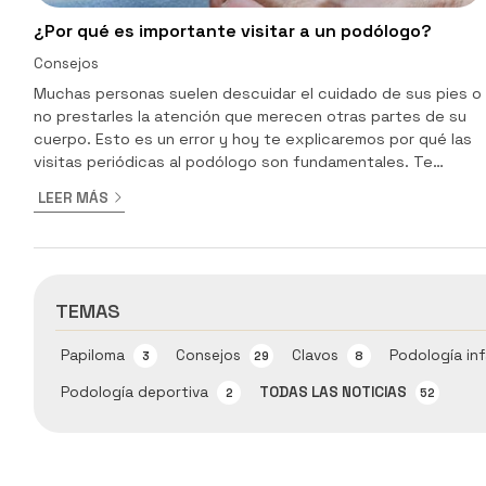
¿Por qué es importante visitar a un podólogo?
Consejos
Muchas personas suelen descuidar el cuidado de sus pies o
no prestarles la atención que merecen otras partes de su
cuerpo. Esto es un error y hoy te explicaremos por qué las
visitas periódicas al podólogo son fundamentales. Te
explicamos por qué es importante acudir a este tipo de
LEER MÁS
especialistas para mantener la salud de tus pies. ¿Qué
ofrece un podólogo? Prevención de lesiones y
deformidades: El podólogo puede valorar tu estructura
ósea y tu forma de caminar. Esto permite detectar y
corregir pro...
TEMAS
Papiloma
Consejos
Clavos
Podología inf
3
29
8
Podología deportiva
TODAS LAS NOTICIAS
2
52