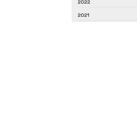
2022
2021
 García Rubira, servizos de podolox
Rexistro Sanitario: C-32-001106
as e centros de podoloxía en Ourense. Con máis de dez ano
problemas nos pés. Número de
colexiado 805