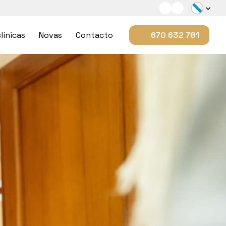
línicas
Novas
Contacto
670 632 781