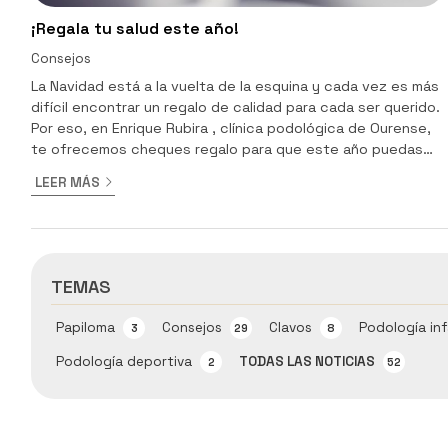
¡Regala tu salud este año!
Consejos
La Navidad está a la vuelta de la esquina y cada vez es más
difícil encontrar un regalo de calidad para cada ser querido.
Por eso, en Enrique Rubira , clínica podológica de Ourense,
te ofrecemos cheques regalo para que este año puedas
invertir en lo más importante: la salud de los que quieres. Un
LEER MÁS
regalo con el que acertarás sin ninguna duda. ¿Por qué
comprar un bono para nuestro centro de podología?
Regalar un bono permite al paciente elegir el tratamiento
que mejor se adapta a sus necesidades. ...
TEMAS
Papiloma
Consejos
Clavos
Podología inf
3
29
8
Podología deportiva
TODAS LAS NOTICIAS
2
52