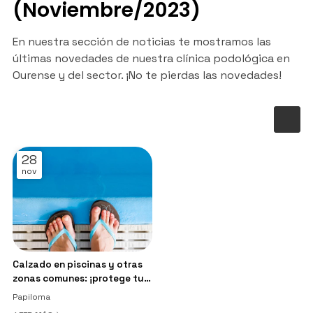
(Noviembre/2023)
En nuestra sección de noticias te mostramos las
últimas novedades de nuestra clínica podológica en
Ourense y del sector. ¡No te pierdas las novedades!
28
nov
Calzado en piscinas y otras
zonas comunes: ¡protege tus
pies de papilomas y hongos!
Papiloma