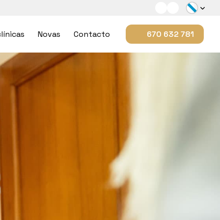
línicas
Novas
Contacto
670 632 781