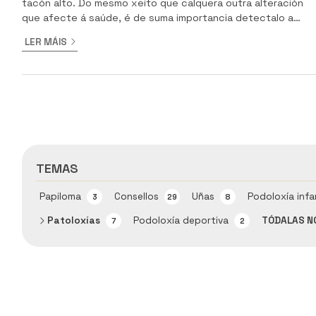
tacón alto. Do mesmo xeito que calquera outra alteración
que afecte á saúde, é de suma importancia detectalo a
tempo e poder tratalo coa maior anticipación posible. O
LER MÁIS
noso podólogo, Enrique José García Rubira, dispón da
formación e experiencia necesaria para poder tratar esta
patoloxía na súa consulta de podoloxía en Ourense, motivo
polo cal no artigo de hoxe contámosvos máis sobre o
neur...
TEMAS
Papiloma
Consellos
Uñas
Podoloxía infa
3
29
8
Patoloxías
Podoloxía deportiva
TÓDALAS N
7
2