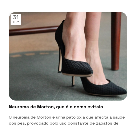
31
Out
Neuroma de Morton, que é e como evitalo
O neuroma de Morton é unha patoloxía que afecta á saúde
dos pés, provocado polo uso constante de zapatos de