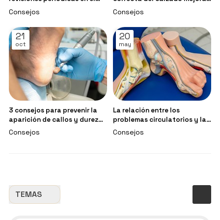
podólogo
la marcha?
Consejos
Consejos
21
20
oct
may
3 consejos para prevenir la
La relación entre los
aparición de callos y durezas
problemas circulatorios y la
en los pies
salud de los pies
Consejos
Consejos
TEMAS