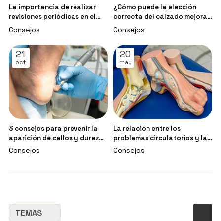
La importancia de realizar
¿Cómo puede la elección
revisiones periódicas en el
correcta del calzado mejorar
podólogo
la marcha?
Consejos
Consejos
21
20
oct
may
3 consejos para prevenir la
La relación entre los
aparición de callos y durezas
problemas circulatorios y la
en los pies
salud de los pies
Consejos
Consejos
TEMAS