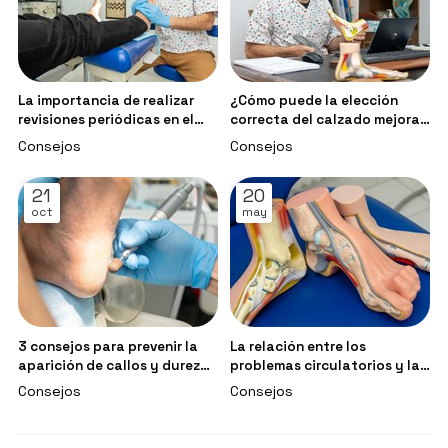
La importancia de realizar
¿Cómo puede la elección
revisiones periódicas en el
correcta del calzado mejorar
podólogo
la marcha?
Consejos
Consejos
21
20
oct
may
3 consejos para prevenir la
La relación entre los
aparición de callos y durezas
problemas circulatorios y la
en los pies
salud de los pies
Consejos
Consejos