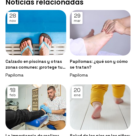
Noticias relacionadas
28
29
nov
mar
Calzado en piscinas y otras
Papilomas: ¿qué son y cómo
zonas comunes: ¡protege tus
se tratan?
pies de papilomas y hongos!
Papiloma
Papiloma
18
20
feb
ene
La importancia de realizar
Salud de los pies en los niños: