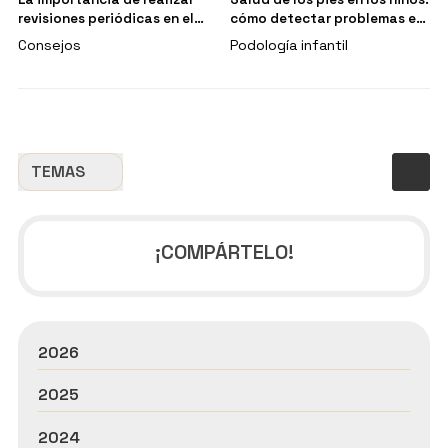
revisiones periódicas en el
cómo detectar problemas en
podólogo
sus pies
Consejos
Podología infantil
TEMAS
¡COMPÁRTELO!
2026
2025
2024