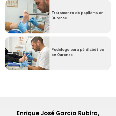
Todos los servicios
Tratamento de papiloma en
Ourense
Estudio da pisada
Ortesis de silicona
Podólogo durezas e calosidades
Podólogo para pé diabético
en Ourense
Podólogo problemas uñas pés
Carballiño
Celanova
Maceda
Ribadavia
Enrique José García Rubira,