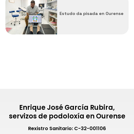
Todos los servicios
Estudo da pisada en Ourense
Estudio da pisada
Ortesis de silicona
Podólogo durezas e calosidades
Podólogo problemas uñas pés
Carballiño
Celanova
Maceda
Enrique José García Rubira,
servizos de podoloxía en Ourense
Ribadavia
Rexistro Sanitario: C-32-001106