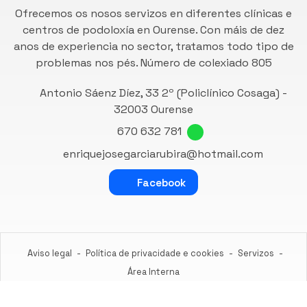
Ofrecemos os nosos servizos en diferentes clínicas e
centros de podoloxía en Ourense. Con máis de dez
anos de experiencia no sector, tratamos todo tipo de
problemas nos pés. Número de
colexiado 805
Antonio Sáenz Díez, 33 2º (Policlínico Cosaga) -
32003 Ourense
670 632 781
enriquejosegarciarubira@hotmail.com
Facebook
Aviso legal
-
Política de privacidade e cookies
-
Servizos
-
Área Interna
© PÁXINAS GALEGAS