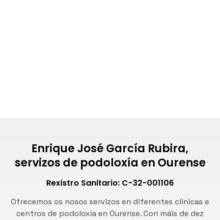
Podólogo durezas e calosidades
Podólogo problemas uñas pés
Carballiño
Celanova
Maceda
Ribadavia
Enrique José García Rubira,
servizos de podoloxía en Ourense
Rexistro Sanitario: C-32-001106
Ofrecemos os nosos servizos en diferentes clínicas e
centros de podoloxía en Ourense. Con máis de dez