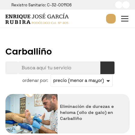
Rexistro Sanitario: C-32-001106
Carballiño
ordenar por:
Todos los servicios
Eliminación de durezas e
heloma (ollo de galo) en
Estudio da pisada
Carballiño
Ortesis de silicona