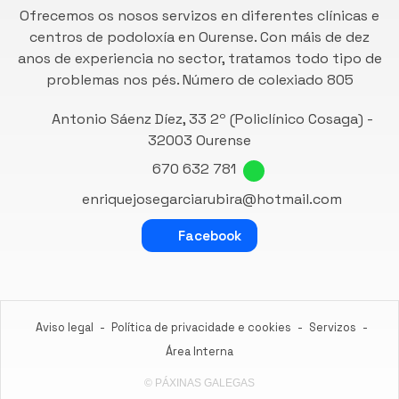
Ofrecemos os nosos servizos en diferentes clínicas e
centros de podoloxía en Ourense. Con máis de dez
anos de experiencia no sector, tratamos todo tipo de
problemas nos pés. Número de
colexiado 805
Antonio Sáenz Díez, 33 2º (Policlínico Cosaga) -
32003 Ourense
670 632 781
enriquejosegarciarubira@hotmail.com
Facebook
Aviso legal
-
Política de privacidade e cookies
-
Servizos
-
Área Interna
© PÁXINAS GALEGAS